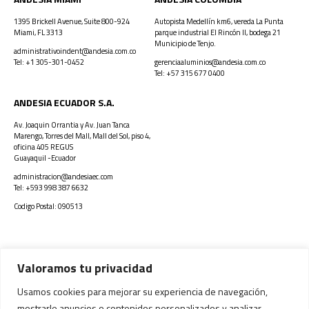
1395 Brickell Avenue, Suite 800-924
Autopista Medellín km6, vereda La Punta
Miami, FL 3313
parque industrial El Rincón II, bodega 21
Municipio de Tenjo.
administrativoindent@andesia.com.co
Tel: +1 305-301-0452
gerenciaaluminios@andesia.com.co
Tel: +57 315 677 0400
ANDESIA ECUADOR S.A.
Av. Joaquin Orrantia y Av. Juan Tanca
Marengo, Torres del Mall, Mall del Sol, piso 4,
oficina 405 REGUS
Guayaquil -Ecuador
administracion@andesiaec.com
Tel: +593 998 387 6632
Codigo Postal: 090513
Valoramos tu privacidad
Visita nuestra otra
marca de quimicos y
Usamos cookies para mejorar su experiencia de navegación,
productos para
supiscina.com.co
mostrarle anuncios o contenidos personalizados y analizar