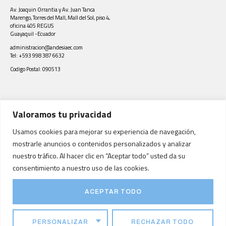
Av. Joaquin Orrantia y Av. Juan Tanca
Marengo, Torres del Mall, Mall del Sol, piso 4,
oficina 405 REGUS
Guayaquil -Ecuador
administracion@andesiaec.com
Tel: +593 998 387 6632
Codigo Postal: 090513
Valoramos tu privacidad
Visita nuestra otra
marca de quimicos y
Usamos cookies para mejorar su experiencia de navegación,
productos para
supiscina.com.co
mostrarle anuncios o contenidos personalizados y analizar
tratamiento de aguas y
nuestro tráfico. Al hacer clic en “Aceptar todo” usted da su
piscinas
consentimiento a nuestro uso de las cookies.
ACEPTAR TODO
Facebook
Instagram
Ir arriba
PERSONALIZAR
RECHAZAR TODO