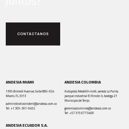
juntos?
CONTÁCTANOS
ANDESIA MIAMI
ANDESIA COLOMBIA
1395 Brickell Avenue, Suite 800-924
Autopista Medellín km6, vereda La Punta
Miami, FL 3313
parque industrial El Rincón II, bodega 21
Municipio de Tenjo.
administrativoindent@andesia.com.co
Tel: +1 305-301-0452
gerenciaaluminios@andesia.com.co
Tel: +57 315 677 0400
ANDESIA ECUADOR S.A.