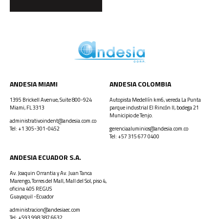
ANDESIA MIAMI
ANDESIA COLOMBIA
1395 Brickell Avenue, Suite 800-924
Autopista Medellín km6, vereda La Punta
Miami, FL 3313
parque industrial El Rincón II, bodega 21
Municipio de Tenjo.
administrativoindent@andesia.com.co
Tel: +1 305-301-0452
gerenciaaluminios@andesia.com.co
Tel: +57 315 677 0400
ANDESIA ECUADOR S.A.
Av. Joaquin Orrantia y Av. Juan Tanca
Marengo, Torres del Mall, Mall del Sol, piso 4,
oficina 405 REGUS
Guayaquil -Ecuador
administracion@andesiaec.com
Tel: +593 998 387 6632