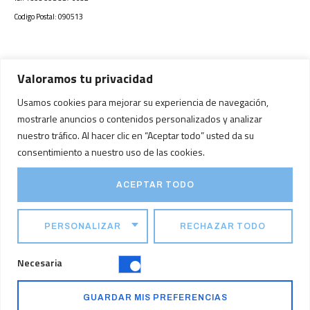
Codigo Postal: 090513
Valoramos tu privacidad
Visita nuestra otra
marca de quimicos y
Usamos cookies para mejorar su experiencia de navegación,
productos para
supiscina.com.co
mostrarle anuncios o contenidos personalizados y analizar
tratamiento de aguas y
nuestro tráfico. Al hacer clic en “Aceptar todo” usted da su
piscinas
consentimiento a nuestro uso de las cookies.
ACEPTAR TODO
Facebook
Instagram
Ir arriba
PERSONALIZAR
RECHAZAR TODO
PSE Colombia
Pagos Bre-B
Aviso de privacidad
Política de tratamiento de datos personales
Necesaria
©2026
Andesia Corp
GUARDAR MIS PREFERENCIAS